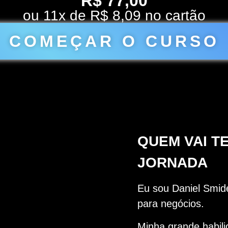
R$ 77,00
ou 11x de R$ 8,09 no cartão
COMEÇAR O CURSO
QUEM VAI T
JORNADA
Eu sou Daniel Smide
para negócios.
Minha grande habili