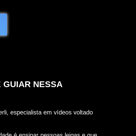
E GUIAR
NESSA
rli, especialista em vídeos voltado
dade é ensinar pessoas leigas e que