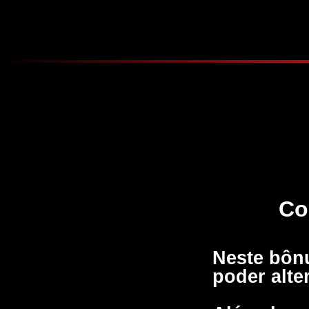
Co
Neste bônu
poder alte