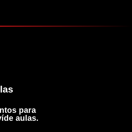
las
ontos para
víde aulas.