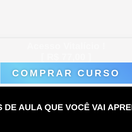
Acesso Vitalício !
[ R$ 77,00 ]
COMPRAR CURSO
S DE AULA QUE VOCÊ VAI APR