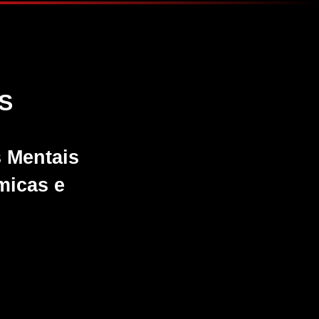
S
s Mentais
micas e