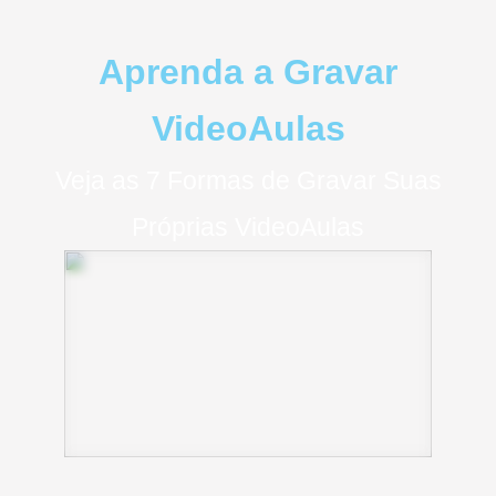
Aprenda a Gravar
VideoAulas
Veja as 7 Formas de Gravar Suas
Próprias VideoAulas